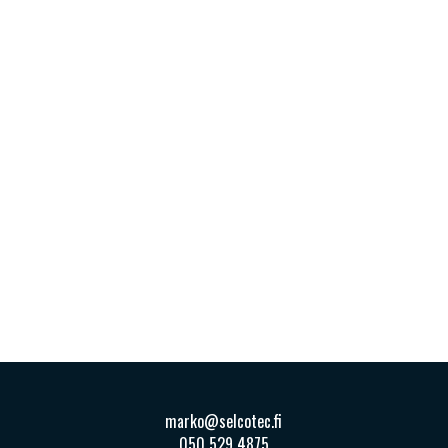
marko@selcotec.fi
050 529 4875