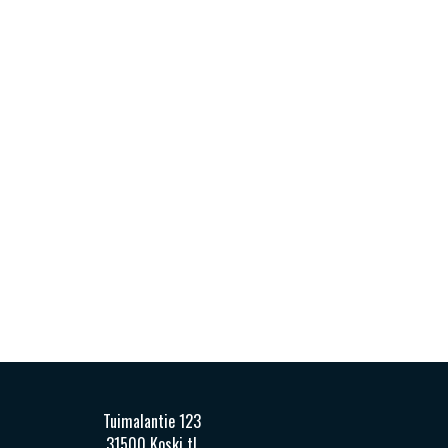
Tuimalantie 123
31500 Koski tl