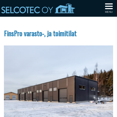
MENU
FinsPro varasto-, ja toimitilat